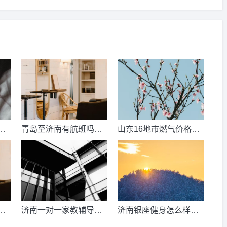
数
青岛至济南有航班吗？
山东16地市燃气价格明
考
青岛到济南的高铁票多
细？2021山东天然气费
钱？
收费标准？
少
济南一对一家教辅导收
济南银座健身怎么样，
、
费情况？
季卡，年卡价格是多少