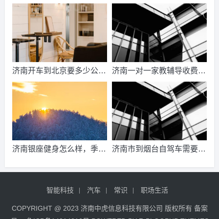
2021山东天然气费收费标
少？济南到兰州飞机要多
准？
久？
济南开车到北京要多少公
济南一对一家教辅导收费情
里、时间、过路费、油钱？
况？
济南到北京多少公里？
济南银座健身怎么样，季
济南市到烟台自驾车需要多
卡，年卡价格是多少啊？济
少路桥费？自驾游济南到烟
南哪里有练瑜伽，办年卡便
台威海需要多少路费？
智能科技
汽车
常识
职场生活
宜的地方呢？
COPYRIGHT @ 2023 济南中虎信息科技有限公司 版权所有 备案