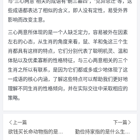
与“三心两意”相关的成语有“朝三暮四”，“见异思迁”等，这
些成语都表达了相似的含义，即人没有定性，易受外界
影响而改变主意。
三心两意所体现的是一个人缺乏定力，容易被外在因素
左右的心态，从生肖的角度来看，鼠、羊和兔这三个生
肖都具有这样的特点，它们分别代表了聪明机灵、温和
体贴以及优柔寡断的性格特征，与三心两意相关的三个
生肖之所以有联系，是因为它们都或多或少地体现了这
一成语的核心内涵，了解这些特点可以帮助我们更好地
理解不同生肖的性格倾向，并在实际交往中采取相应的
策略。
上一篇
下一篇
欲钱买长命动物指的是什么生肖，猜一词语释义解释落实
勤俭持家指的是什么生肖，猜一词语释义解释落实