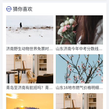
猜你喜欢
济南野生动物世界免票时
山东济南今年中考分数线出
间？济南动物王国票价？
来了吗？济南中考总分多
少？
青岛至济南有航班吗？青岛
山东16地市燃气价格明细？
到济南的高铁票多钱？
2021山东天然气费收费标
准？