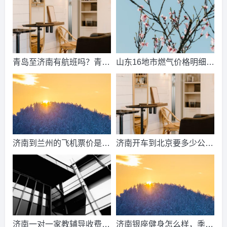
少？
青岛至济南有航班吗？青岛
山东16地市燃气价格明细？
到济南的高铁票多钱？
2021山东天然气费收费标
准？
济南到兰州的飞机票价是多
济南开车到北京要多少公
少？济南到兰州飞机要多
里、时间、过路费、油钱？
久？
济南到北京多少公里？
济南一对一家教辅导收费情
济南银座健身怎么样，季