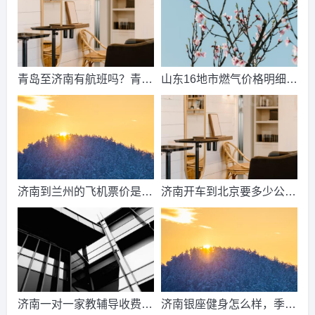
少？
青岛至济南有航班吗？青岛
山东16地市燃气价格明细？
到济南的高铁票多钱？
2021山东天然气费收费标
准？
济南到兰州的飞机票价是多
济南开车到北京要多少公
少？济南到兰州飞机要多
里、时间、过路费、油钱？
久？
济南到北京多少公里？
济南一对一家教辅导收费情
济南银座健身怎么样，季