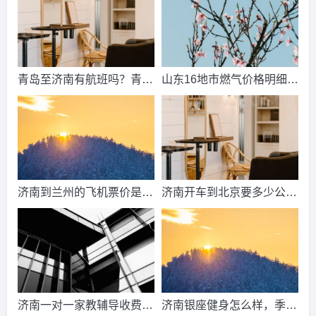
少？
青岛至济南有航班吗？青岛
山东16地市燃气价格明细？
到济南的高铁票多钱？
2021山东天然气费收费标
准？
济南到兰州的飞机票价是多
济南开车到北京要多少公
少？济南到兰州飞机要多
里、时间、过路费、油钱？
久？
济南到北京多少公里？
济南一对一家教辅导收费情
济南银座健身怎么样，季