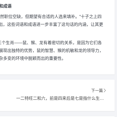
和成语
示虽然职位空缺，但期望有合适的人选来填补。“十子之上四
而出，这些词语和成语进一步丰富了这句话的内涵，让其更
这三个生肖——鼠、猴、龙有着密切的关系，是因为它们各
展现出独特的优势，鼠的智慧、猴的机敏和龙的领导力，
杂多变的环境中脱颖而出的重要性。
下一篇
一二特旺二和六，前是四来后是七是指什么生肖,打一精选词语释义解释落实