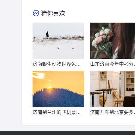
猜你喜欢
济南野生动物世界免票
山东济南今年中考分
时间？济南动物王国票
线出来了吗？济南中
价？
总分多少？
济南到兰州的飞机票价
济南开车到北京要多
是多少？济南到兰州飞
公里、时间、过路费
机要多久？
油钱？济南到北京多