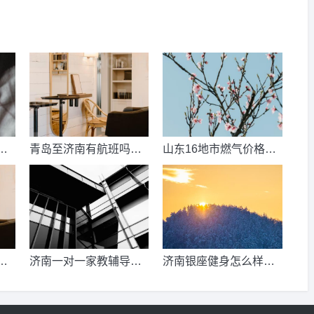
数
青岛至济南有航班吗？
山东16地市燃气价格明
考
青岛到济南的高铁票多
细？2021山东天然气费
钱？
收费标准？
少
济南一对一家教辅导收
济南银座健身怎么样，
、
费情况？
季卡，年卡价格是多少
少
啊？济南哪里有练瑜