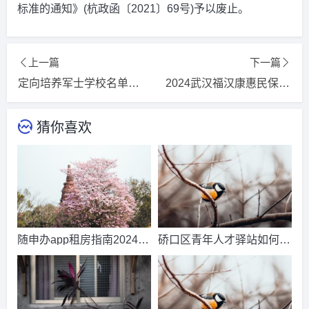
标准的通知》(杭政函〔2021〕69号)予以废止。
上一篇
下一篇
定向培养军士学校名单2024(完整名单)知识解答
2024武汉福汉康惠民保怎么买(投保时间+投保入口+保费)_推荐阅读
猜你喜欢
随申办app租房指南202420
硚口区青年人才驿站如何申
24今日/推荐
请入住20242024更新/推荐