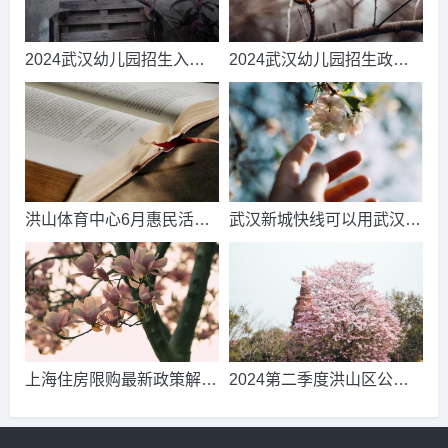
2024武汉幼儿园招生入园
2024武汉幼儿园招生政策
日程安排表
(招生时间+招生条件)2024
更新/推荐
洪山体育中心6月惠民活动
武汉新城快线可以用武汉通
一览知识解答
吗-头条内容
上海住房限购最新政策解读
2024第二季度洪山区公租
2024
房配租登记选房公告2024
已更新/推荐