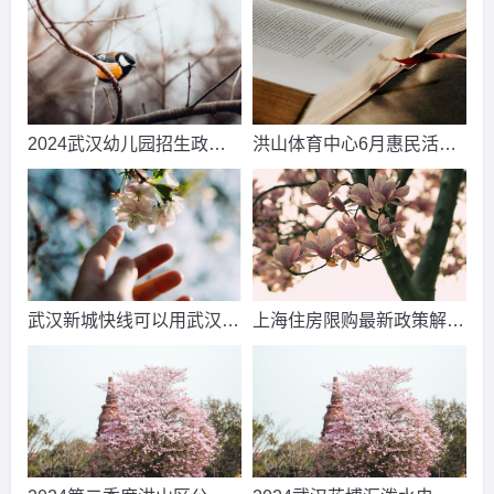
24今日/推荐
请入住20242024更新/推荐
2024武汉幼儿园招生政策
洪山体育中心6月惠民活动
(招生时间+招生条件)2024
一览知识解答
更新/推荐
武汉新城快线可以用武汉通
上海住房限购最新政策解读
吗-头条内容
2024