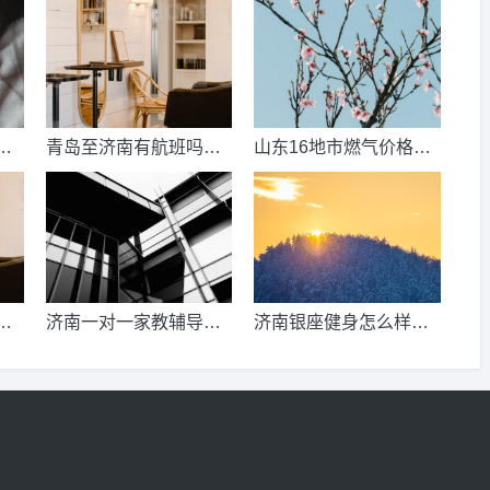
数
青岛至济南有航班吗？
山东16地市燃气价格明
考
青岛到济南的高铁票多
细？2021山东天然气费
钱？
收费标准？
少
济南一对一家教辅导收
济南银座健身怎么样，
、
费情况？
季卡，年卡价格是多少
少
啊？济南哪里有练瑜
伽，办年卡便宜的地方
呢？