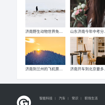
济南野生动物世界免票
山东济南今年中考分
时间？济南动物王国票
线出来了吗？济南中
价？
总分多少？
济南到兰州的飞机票价
济南开车到北京要多
是多少？济南到兰州飞
公里、时间、过路费
机要多久？
油钱？济南到北京多
公里？
智能科技
汽车
常识
职场生活