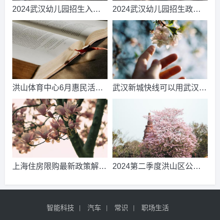
2024武汉幼儿园招生入园
2024武汉幼儿园招生政策
日程安排表
(招生时间+招生条件)2024
更新/推荐
洪山体育中心6月惠民活动
武汉新城快线可以用武汉通
一览知识解答
吗-头条内容
上海住房限购最新政策解读
2024第二季度洪山区公租
2024
房配租登记选房公告2024
已更新/推荐
智能科技
汽车
常识
职场生活