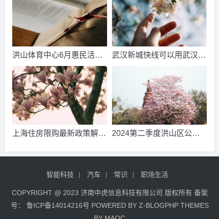
更新/推荐
洪山体育中心6月惠民活动
武汉新城快线可以用武汉通
一览知识解答
吗-头条内容
上海住房限购最新政策解读
2024第二季度洪山区公租
2024
房配租登记选房公告2024
已更新/推荐
智能科技
汽车
常识
职场生活
COPYRIGHT @ 2023 济南中虎信息科技有限公司 版权所有 备案
号：
鲁ICP备14014216号
POWERED BY
Z-BLOGPHP
THEMES
BY
MAOC