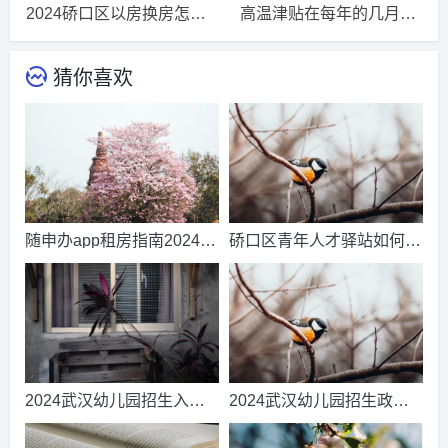
2024硚口区以房换房怎么申请(申请条件+申请入口+申请流程)_今日已更新
高温津贴在每年的几月发放2024_2024必读
猜你喜欢
随申办app租房指南202420
硚口区青年人才驿站如何申
24今日/推荐
请入住20242024更新/推荐
2024武汉幼儿园招生入园
2024武汉幼儿园招生政策
日程安排表
(招生时间+招生条件)2024