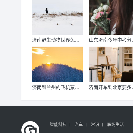
济南野生动物世界免票
山东济南今年中考分
时间？济南动物王国票
线出来了吗？济南中
价？
总分多少？
济南到兰州的飞机票价
济南开车到北京要多
是多少？济南到兰州飞
公里、时间、过路费
机要多久？
油钱？济南到北京多
公里？
智能科技
汽车
常识
职场生活