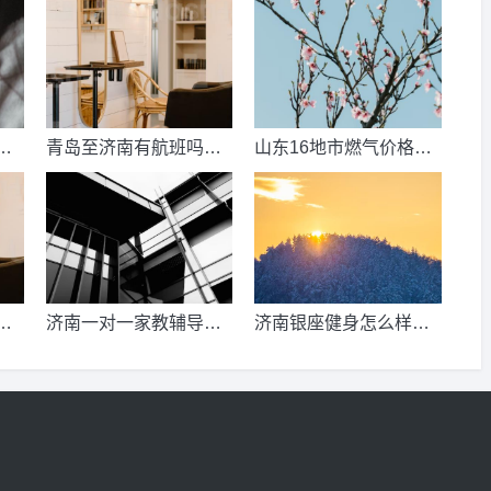
数
青岛至济南有航班吗？
山东16地市燃气价格明
考
青岛到济南的高铁票多
细？2021山东天然气费
钱？
收费标准？
少
济南一对一家教辅导收
济南银座健身怎么样，
、
费情况？
季卡，年卡价格是多少
少
啊？济南哪里有练瑜
伽，办年卡便宜的地方
呢？