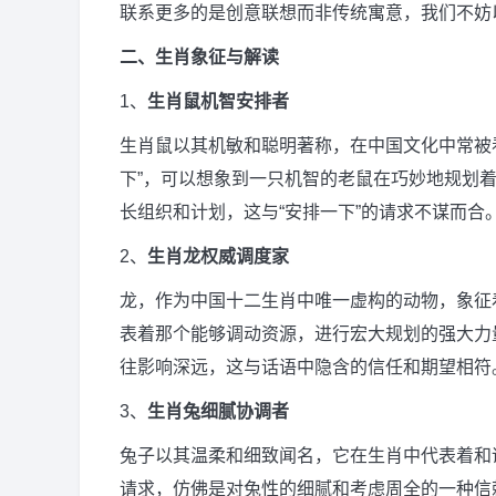
联系更多的是创意联想而非传统寓意，我们不妨
二、生肖象征与解读
1、
生肖鼠
机智安排者
生肖鼠以其机敏和聪明著称，在中国文化中常被
下”，可以想象到一只机智的老鼠在巧妙地规划
长组织和计划，这与“安排一下”的请求不谋而合
2、
生肖龙
权威调度家
龙，作为中国十二生肖中唯一虚构的动物，象征
表着那个能够调动资源，进行宏大规划的强大力
往影响深远，这与话语中隐含的信任和期望相符
3、
生肖兔
细腻协调者
兔子以其温柔和细致闻名，它在生肖中代表着和
请求，仿佛是对兔性的细腻和考虑周全的一种信