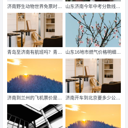
济南野生动物世界免票时
山东济南今年中考分数线出
间？济南动物王国票价？
来了吗？济南中考总分多
少？
青岛至济南有航班吗？青岛
山东16地市燃气价格明细？
到济南的高铁票多钱？
2021山东天然气费收费标
准？
济南到兰州的飞机票价是多
济南开车到北京要多少公
少？济南到兰州飞机要多
里、时间、过路费、油钱？
久？
济南到北京多少公里？