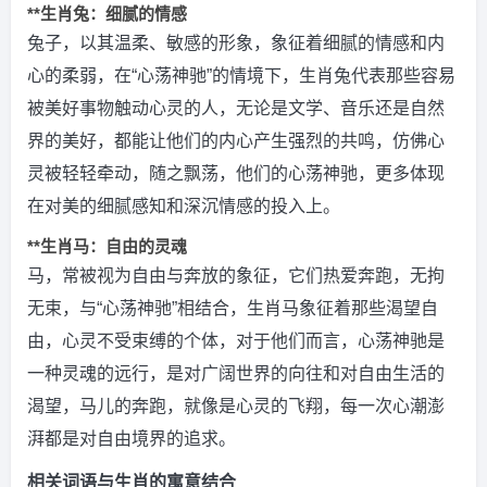
**生肖兔：细腻的情感
兔子，以其温柔、敏感的形象，象征着细腻的情感和内
心的柔弱，在“心荡神驰”的情境下，生肖兔代表那些容易
被美好事物触动心灵的人，无论是文学、音乐还是自然
界的美好，都能让他们的内心产生强烈的共鸣，仿佛心
灵被轻轻牵动，随之飘荡，他们的心荡神驰，更多体现
在对美的细腻感知和深沉情感的投入上。
**生肖马：自由的灵魂
马，常被视为自由与奔放的象征，它们热爱奔跑，无拘
无束，与“心荡神驰”相结合，生肖马象征着那些渴望自
由，心灵不受束缚的个体，对于他们而言，心荡神驰是
一种灵魂的远行，是对广阔世界的向往和对自由生活的
渴望，马儿的奔跑，就像是心灵的飞翔，每一次心潮澎
湃都是对自由境界的追求。
相关词语与生肖的寓意结合