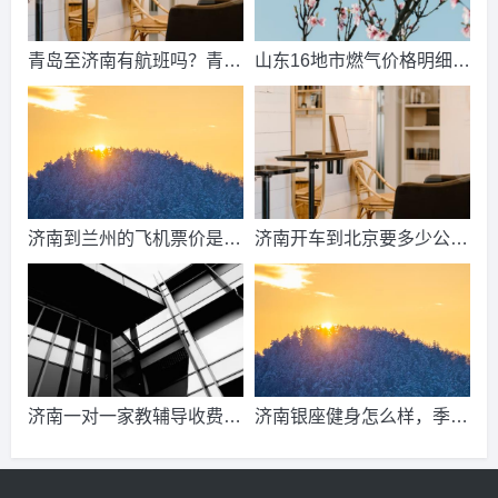
青岛至济南有航班吗？青岛
山东16地市燃气价格明细？
到济南的高铁票多钱？
2021山东天然气费收费标
准？
济南到兰州的飞机票价是多
济南开车到北京要多少公
少？济南到兰州飞机要多
里、时间、过路费、油钱？
久？
济南到北京多少公里？
济南一对一家教辅导收费情
济南银座健身怎么样，季
况？
卡，年卡价格是多少啊？济
南哪里有练瑜伽，办年卡便