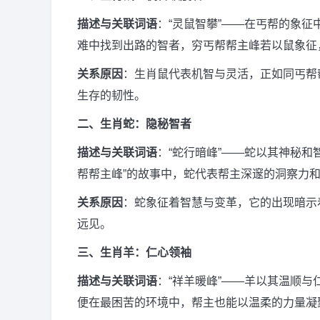
描述与关联词语
：“灵鼠智攀”——在丐帮的象
难中找到出路的智者，穷丐帮帮主峰若以鼠象征
关系原因
：生肖鼠代表机智与灵活，正如同丐帮
生存的韧性。
二、生肖蛇：隐秘智者
描述与关联词语
：“蛇行暗峰”——蛇以其神秘和
帮帮主峰”的故事中，蛇代表帮主深邃的洞察力
关系原因
：蛇象征着智慧与变革，它的出现暗示
远见。
三、生肖羊：仁心领袖
描述与关联词语
：“祥羊暖峰”——羊以其温顺与
便在最困苦的环境中，帮主也能以温柔的力量凝