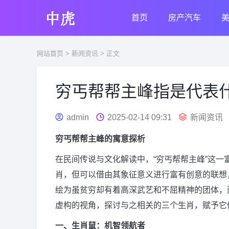
首页
房产汽车
网站首页
>
新闻资讯
> 正文
穷丐帮帮主峰指是代表
admin
2025-02-14 09:31
新闻资讯
穷丐帮帮主峰的寓意探析
在民间传说与文化解读中，“穷丐帮帮主峰”这
肖，但可以借由其象征意义进行富有创意的联想
绘为虽贫穷却有着高深武艺和不屈精神的团体，
虚构的视角，探讨与之相关的三个生肖，赋予它
一、生肖鼠：机智领航者