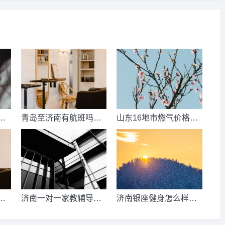
数
青岛至济南有航班吗？
山东16地市燃气价格明
考
青岛到济南的高铁票多
细？2021山东天然气费
钱？
收费标准？
少
济南一对一家教辅导收
济南银座健身怎么样，
、
费情况？
季卡，年卡价格是多少