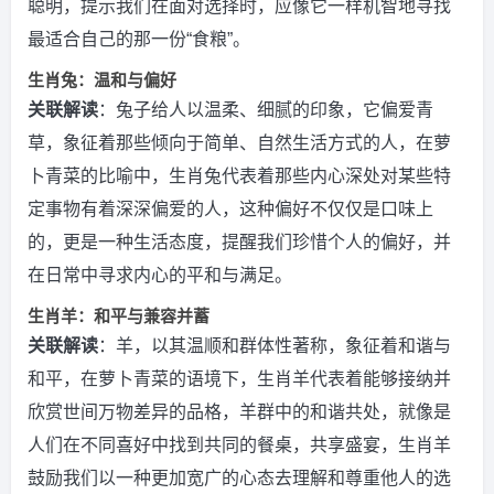
聪明，提示我们在面对选择时，应像它一样机智地寻找
最适合自己的那一份“食粮”。
生肖兔：温和与偏好
关联解读
：兔子给人以温柔、细腻的印象，它偏爱青
草，象征着那些倾向于简单、自然生活方式的人，在萝
卜青菜的比喻中，生肖兔代表着那些内心深处对某些特
定事物有着深深偏爱的人，这种偏好不仅仅是口味上
的，更是一种生活态度，提醒我们珍惜个人的偏好，并
在日常中寻求内心的平和与满足。
生肖羊：和平与兼容并蓄
关联解读
：羊，以其温顺和群体性著称，象征着和谐与
和平，在萝卜青菜的语境下，生肖羊代表着能够接纳并
欣赏世间万物差异的品格，羊群中的和谐共处，就像是
人们在不同喜好中找到共同的餐桌，共享盛宴，生肖羊
鼓励我们以一种更加宽广的心态去理解和尊重他人的选