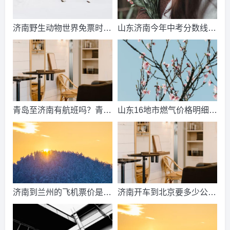
济南野生动物世界免票时
山东济南今年中考分数线出
间？济南动物王国票价？
来了吗？济南中考总分多
少？
青岛至济南有航班吗？青岛
山东16地市燃气价格明细？
到济南的高铁票多钱？
2021山东天然气费收费标
准？
济南到兰州的飞机票价是多
济南开车到北京要多少公
少？济南到兰州飞机要多
里、时间、过路费、油钱？
久？
济南到北京多少公里？