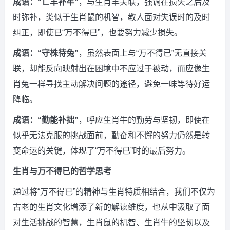
成语：“亡羊补牢”
，与生肖羊关联，强调在损失之后及
时弥补，类似于生肖鼠的机智，教人面对失误时的及时
纠正，即使已“万不得已”，也要努力减少损失。
成语：“守株待兔”
，虽然表面上与“万不得已”无直接关
联，却能反向映射出在困境中不应过于被动，而应像生
肖兔一样寻找主动解决问题的途径，避免一味等待好运
降临。
成语：“勤能补拙”
，呼应生肖牛的勤劳与坚韧，即使在
似乎无法克服的挑战面前，勤奋和不懈的努力仍然是转
变命运的关键，体现了“万不得已”时的最后努力。
生肖与万不得已的哲学思考
通过将“万不得已”的精神与生肖特质相结合，我们不仅为
古老的生肖文化增添了新的解读维度，也从中汲取了面
对生活挑战的智慧，生肖鼠的机智、生肖牛的坚韧以及