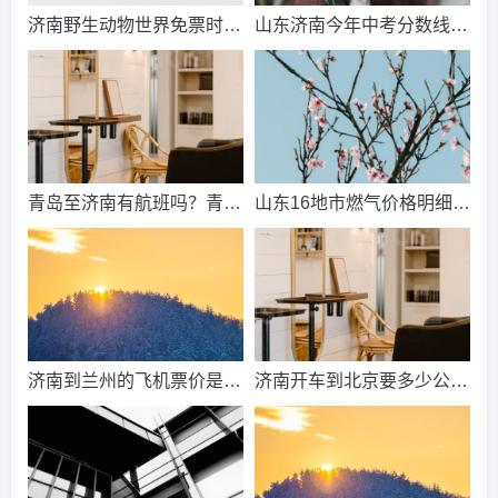
济南野生动物世界免票时
山东济南今年中考分数线出
间？济南动物王国票价？
来了吗？济南中考总分多
少？
青岛至济南有航班吗？青岛
山东16地市燃气价格明细？
到济南的高铁票多钱？
2021山东天然气费收费标
准？
济南到兰州的飞机票价是多
济南开车到北京要多少公
少？济南到兰州飞机要多
里、时间、过路费、油钱？
久？
济南到北京多少公里？