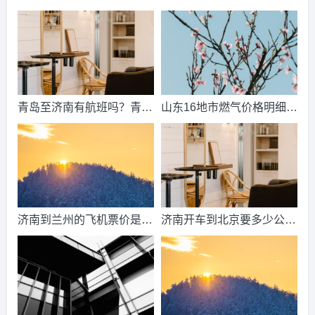
间？济南动物王国票价？
来了吗？济南中考总分多
少？
青岛至济南有航班吗？青岛
山东16地市燃气价格明细？
到济南的高铁票多钱？
2021山东天然气费收费标
准？
济南到兰州的飞机票价是多
济南开车到北京要多少公
少？济南到兰州飞机要多
里、时间、过路费、油钱？
久？
济南到北京多少公里？