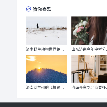
猜你喜欢
济南野生动物世界免票
山东济南今年中考分
时间？济南动物王国票
线出来了吗？济南中
价？
总分多少？
济南到兰州的飞机票价
济南开车到北京要多
是多少？济南到兰州飞
公里、时间、过路费
机要多久？
油钱？济南到北京多