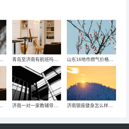
数
青岛至济南有航班吗？
山东16地市燃气价格明
考
青岛到济南的高铁票多
细？2021山东天然气费
钱？
收费标准？
少
济南一对一家教辅导收
济南银座健身怎么样，
、
费情况？
季卡，年卡价格是多少
少
啊？济南哪里有练瑜