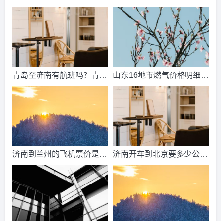
间？济南动物王国票价？
来了吗？济南中考总分多
少？
青岛至济南有航班吗？青岛
山东16地市燃气价格明细？
到济南的高铁票多钱？
2021山东天然气费收费标
准？
济南到兰州的飞机票价是多
济南开车到北京要多少公
少？济南到兰州飞机要多
里、时间、过路费、油钱？
久？
济南到北京多少公里？