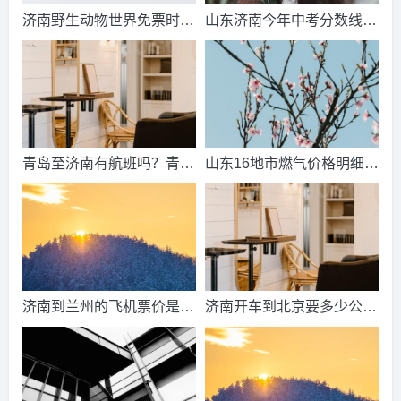
济南野生动物世界免票时
山东济南今年中考分数线出
间？济南动物王国票价？
来了吗？济南中考总分多
少？
青岛至济南有航班吗？青岛
山东16地市燃气价格明细？
到济南的高铁票多钱？
2021山东天然气费收费标
准？
济南到兰州的飞机票价是多
济南开车到北京要多少公
少？济南到兰州飞机要多
里、时间、过路费、油钱？
久？
济南到北京多少公里？