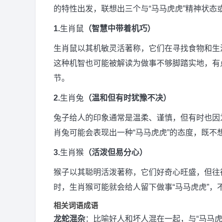
的特性出发，联想出三个与“马马虎虎”精神状
1.
生肖鼠
（智慧中带着机巧）
生肖鼠以其机敏灵活著称，它们在寻找食物和生
这种机智也可能被解读为做事不够脚踏实地，有
节。
2.
生肖兔
（温和但有时犹豫不决）
兔子给人的印象通常是温柔、谨慎，但有时也因
肖兔可能会表现出一种“马马虎虎”的态度，既
3.
生肖猴
（活泼但易分心）
猴子以其聪明活泼著称，它们好奇心旺盛，但往
时，生肖猴可能就会给人留下做事“马马虎虎”，
相关词语成语
龙蛇混杂
：比喻好人和坏人混在一起，与“马马