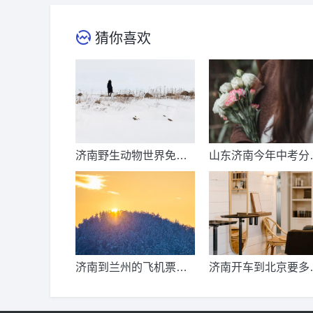
猜你喜欢
济南野生动物世界免票
山东济南今年中考分
时间？济南动物王国票
线出来了吗？济南中
价？
总分多少？
济南到兰州的飞机票价
济南开车到北京要多
是多少？济南到兰州飞
公里、时间、过路费
机要多久？
油钱？济南到北京多