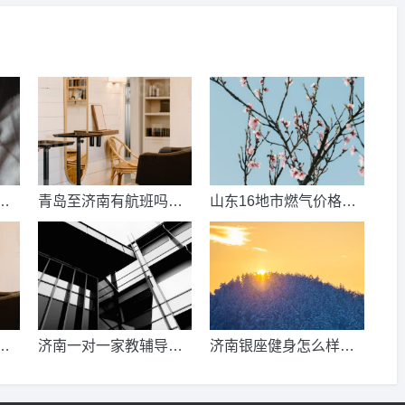
数
青岛至济南有航班吗？
山东16地市燃气价格明
考
青岛到济南的高铁票多
细？2021山东天然气费
钱？
收费标准？
少
济南一对一家教辅导收
济南银座健身怎么样，
、
费情况？
季卡，年卡价格是多少
少
啊？济南哪里有练瑜