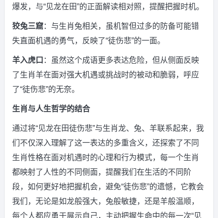
爆发，与“见龙在田”的正面解读相对照，提醒把握时机。
狡兔三窟
：与生肖兔相关，虽机智但过多的防备可能错
失直面机遇的勇气，反映了“徒伤悲”的一面。
羊入虎口
：虽然这个成语更多表达危险，但从侧面反映
了生肖羊在面对强大机遇或挑战时的被动和脆弱，呼应
了“徒伤悲”的无奈。
生肖与人生哲学的结合
通过将“见龙在田徒伤悲”与生肖龙、兔、羊联系起来，我
们不仅深入理解了这一表达的多重含义，还探索了不同
生肖性格在面对机遇时的心理和行为模式，每一个生肖
都映射了人性的不同侧面，提醒我们在生活的不同阶
段，如何更好地把握机会，避免“徒伤悲”的遗憾，它教会
我们，无论是如龙般强大，兔般敏捷，还是羊般温顺，
每个人都应勇于展示自己，主动把握生命中的每一次“见