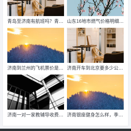
青岛至济南有航班吗？青岛
山东16地市燃气价格明细？
到济南的高铁票多钱？
2021山东天然气费收费标
准？
济南到兰州的飞机票价是多
济南开车到北京要多少公
少？济南到兰州飞机要多
里、时间、过路费、油钱？
久？
济南到北京多少公里？
济南一对一家教辅导收费情
济南银座健身怎么样，季
况？
卡，年卡价格是多少啊？济