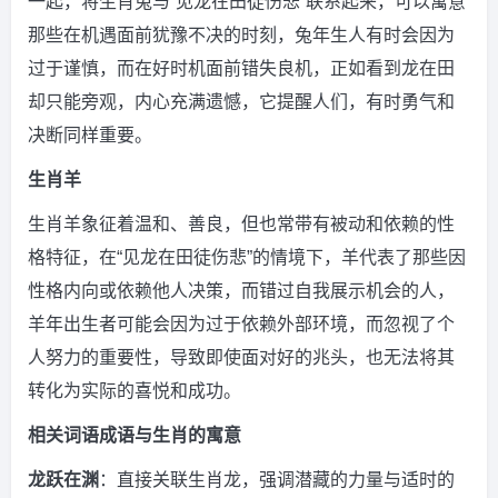
一起，将生肖兔与“见龙在田徒伤悲”联系起来，可以寓意
那些在机遇面前犹豫不决的时刻，兔年生人有时会因为
过于谨慎，而在好时机面前错失良机，正如看到龙在田
却只能旁观，内心充满遗憾，它提醒人们，有时勇气和
决断同样重要。
生肖羊
生肖羊象征着温和、善良，但也常带有被动和依赖的性
格特征，在“见龙在田徒伤悲”的情境下，羊代表了那些因
性格内向或依赖他人决策，而错过自我展示机会的人，
羊年出生者可能会因为过于依赖外部环境，而忽视了个
人努力的重要性，导致即使面对好的兆头，也无法将其
转化为实际的喜悦和成功。
相关词语成语与生肖的寓意
龙跃在渊
：直接关联生肖龙，强调潜藏的力量与适时的