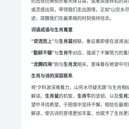
的出现仿佛预示着天降甘霖，或者说是转机的突
或灵感出现，带领我们走出困境，正如“山穷水
迹，提醒我们在最黑暗的时刻保持信念。
词语成语与生肖寓意
“逆流而上”
与
生肖鼠
相联，象征着即使在波涛汹
“勤耕不辍”
与
生肖牛
对应，强调了不懈努力的重
“龙腾四海”
则与
生肖龙
相关，意味着在绝望中可
生肖与诗的深层联系
将“夕料波深难着力，山穷水尽疑无路”与生肖
解读。
生肖鼠
的机智、
生肖牛
的坚韧、以及
生肖
望中寻找希望，于困境中坚持不懈，相信在最艰
解读，使古诗的意境更加丰富，也赋予了生肖更