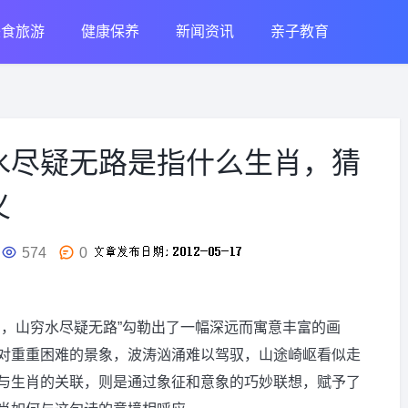
美食旅游
健康保养
新闻资讯
亲子教育
水尽疑无路是指什么生肖，猜
义
574
0
力，山穷水尽疑无路”勾勒出了一幅深远而寓意丰富的画
对重重困难的景象，波涛汹涌难以驾驭，山途崎岖看似走
与生肖的关联，则是通过象征和意象的巧妙联想，赋予了