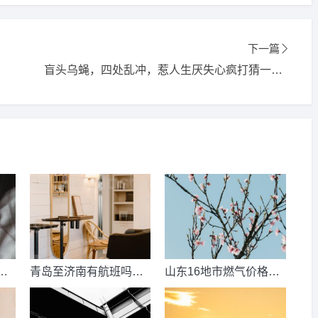
下一篇
盲头乌蝇，四处乱冲，惹人生厌失心疯打猜一准确生肖，解释词语释义落实
数
青岛至济南有航班吗？
山东16地市燃气价格明
考
青岛到济南的高铁票多
细？2021山东天然气费
钱？
收费标准？