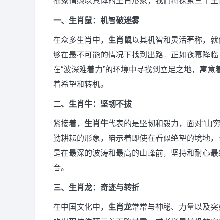
抽象情感以具体的生肖形象，我们将探索三个生
一、生肖鼠：机智破迷雾
在众多生肖中，
生肖鼠
以其机智和灵活著称，就
够在最不可能的情况下找到出路，正如夜幕降临
在“波深难着力”的环境中寻找到立足之地，寓
着希望和转机。
二、生肖牛：坚韧不拔
紧接着，
生肖牛
代表的是坚韧和毅力，面对“山
勤耕耘的形象，暗示着即使在看似绝望的境地，
是在最深的波涛和最高的山峰前，坚持和耐心最
合。
三、生肖龙：奇迹与转折
在中国文化中，
生肖龙
常常与神秘、力量以及突