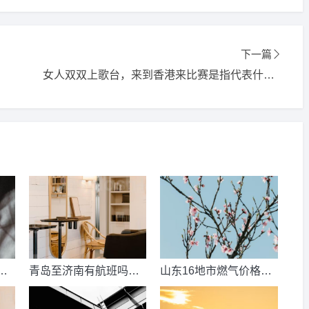
下一篇
女人双双上歌台，来到香港来比赛是指代表什么生肖，精选词语释义解释落实
数
青岛至济南有航班吗？
山东16地市燃气价格明
考
青岛到济南的高铁票多
细？2021山东天然气费