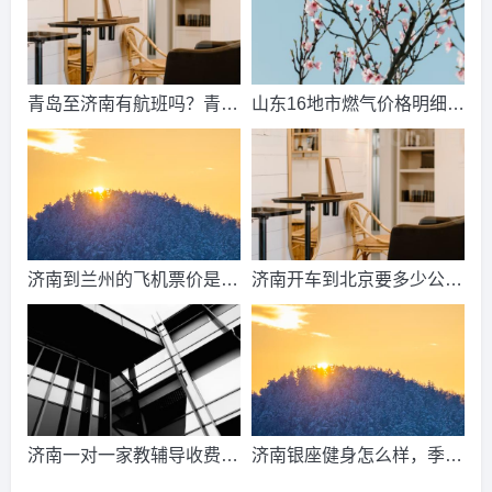
青岛至济南有航班吗？青岛
山东16地市燃气价格明细？
到济南的高铁票多钱？
2021山东天然气费收费标
准？
济南到兰州的飞机票价是多
济南开车到北京要多少公
少？济南到兰州飞机要多
里、时间、过路费、油钱？
久？
济南到北京多少公里？
济南一对一家教辅导收费情
济南银座健身怎么样，季
况？
卡，年卡价格是多少啊？济