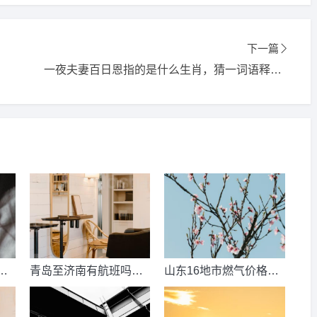
下一篇
一夜夫妻百日恩指的是什么生肖，猜一词语释义解释落实
数
青岛至济南有航班吗？
山东16地市燃气价格明
考
青岛到济南的高铁票多
细？2021山东天然气费
钱？
收费标准？