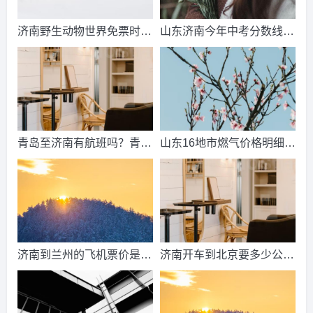
济南野生动物世界免票时
山东济南今年中考分数线出
间？济南动物王国票价？
来了吗？济南中考总分多
少？
青岛至济南有航班吗？青岛
山东16地市燃气价格明细？
到济南的高铁票多钱？
2021山东天然气费收费标
准？
济南到兰州的飞机票价是多
济南开车到北京要多少公
少？济南到兰州飞机要多
里、时间、过路费、油钱？
久？
济南到北京多少公里？