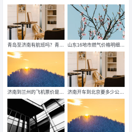
间？济南动物王国票价？
来了吗？济南中考总分多
少？
青岛至济南有航班吗？青岛
山东16地市燃气价格明细？
到济南的高铁票多钱？
2021山东天然气费收费标
准？
济南到兰州的飞机票价是多
济南开车到北京要多少公
少？济南到兰州飞机要多
里、时间、过路费、油钱？
久？
济南到北京多少公里？