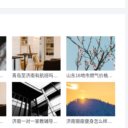
数
青岛至济南有航班吗？
山东16地市燃气价格明
考
青岛到济南的高铁票多
细？2021山东天然气费
钱？
收费标准？
少
济南一对一家教辅导收
济南银座健身怎么样，