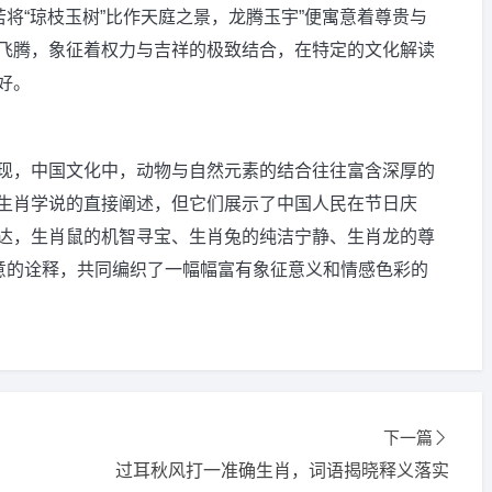
若将“琼枝玉树”比作天庭之景，龙腾玉宇”便寓意着尊贵与
飞腾，象征着权力与吉祥的极致结合，在特定的文化解读
好。
现，中国文化中，动物与自然元素的结合往往富含深厚的
生肖学说的直接阐述，但它们展示了中国人民在节日庆
达，生肖鼠的机智寻宝、生肖兔的纯洁宁静、生肖龙的尊
诗意的诠释，共同编织了一幅幅富有象征意义和情感色彩的
下一篇
过耳秋风打一准确生肖，词语揭晓释义落实