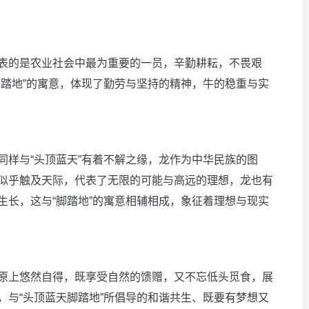
表的是农业社会中最为重要的一员，辛勤耕耘，不畏艰
脚踏地”的寓意，体现了勤劳与坚持的精神，牛的稳重与实
同样与“头顶蓝天”有着不解之缘，龙作为中华民族的图
似乎触及天际，代表了无限的可能与高远的理想，龙也有
生长，这与“脚踏地”的寓意相辅相成，象征着理想与现实
原上悠然自得，既享受自然的馈赠，又不忘低头觅食，展
，与“头顶蓝天脚踏地”所倡导的和谐共生、既要有梦想又