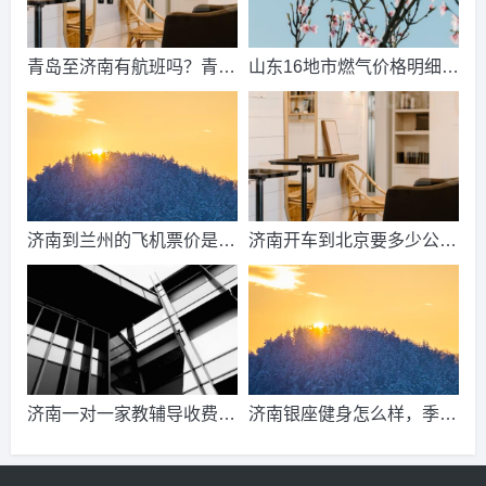
青岛至济南有航班吗？青岛
山东16地市燃气价格明细？
到济南的高铁票多钱？
2021山东天然气费收费标
准？
济南到兰州的飞机票价是多
济南开车到北京要多少公
少？济南到兰州飞机要多
里、时间、过路费、油钱？
久？
济南到北京多少公里？
济南一对一家教辅导收费情
济南银座健身怎么样，季
况？
卡，年卡价格是多少啊？济
南哪里有练瑜伽，办年卡便