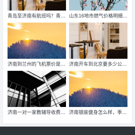
青岛至济南有航班吗？青岛
山东16地市燃气价格明细？
到济南的高铁票多钱？
2021山东天然气费收费标
准？
济南到兰州的飞机票价是多
济南开车到北京要多少公
少？济南到兰州飞机要多
里、时间、过路费、油钱？
久？
济南到北京多少公里？
济南一对一家教辅导收费情
济南银座健身怎么样，季
况？
卡，年卡价格是多少啊？济
南哪里有练瑜伽，办年卡便