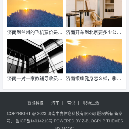
准？
济南到兰州的飞机票价是多
济南开车到北京要多少公
少？济南到兰州飞机要多
里、时间、过路费、油钱？
久？
济南到北京多少公里？
济南一对一家教辅导收费情
济南银座健身怎么样，季
况？
卡，年卡价格是多少啊？济
南哪里有练瑜伽，办年卡便
智能科技
汽车
常识
职场生活
宜的地方呢？
COPYRIGHT @ 2023 济南中虎信息科技有限公司 版权所有 备案
号：
鲁ICP备14014216号
POWERED BY
Z-BLOGPHP
THEMES
BY
MAOC