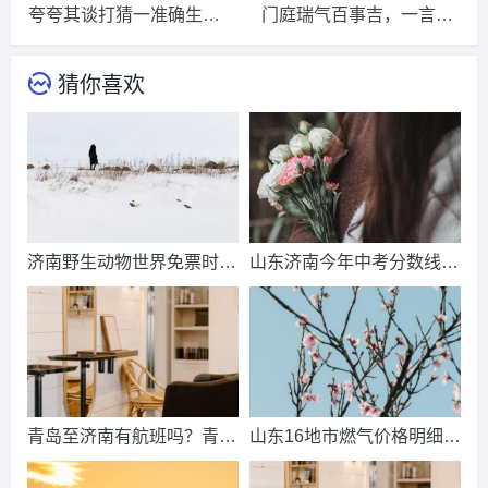
夸夸其谈打猜一准确生肖，解释词语释义落实
门庭瑞气百事吉，一言九鼎是尊者是指什么生肖，猜一精选词语解释落实释义
猜你喜欢
济南野生动物世界免票时
山东济南今年中考分数线出
间？济南动物王国票价？
来了吗？济南中考总分多
少？
青岛至济南有航班吗？青岛
山东16地市燃气价格明细？
到济南的高铁票多钱？
2021山东天然气费收费标