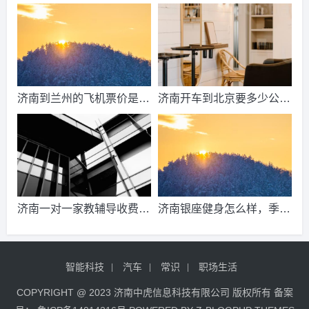
到济南的高铁票多钱？
2021山东天然气费收费标
准？
济南到兰州的飞机票价是多
济南开车到北京要多少公
少？济南到兰州飞机要多
里、时间、过路费、油钱？
久？
济南到北京多少公里？
济南一对一家教辅导收费情
济南银座健身怎么样，季
况？
卡，年卡价格是多少啊？济
南哪里有练瑜伽，办年卡便
智能科技
汽车
常识
职场生活
宜的地方呢？
COPYRIGHT @ 2023 济南中虎信息科技有限公司 版权所有 备案