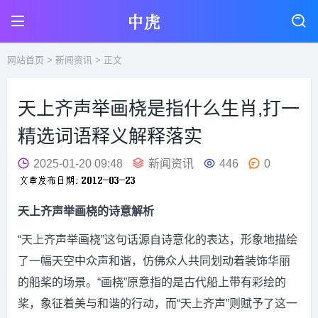
网站首页
>
新闻资讯
> 正文
天上齐声举画桡是指什么生肖,打一
精选词语释义解释落实
2025-01-20 09:48
新闻资讯
446
0
天上齐声举画桡的诗意解析
“天上齐声举画桡”这句话源自诗意化的表达，形象地描绘
了一幅天空中众声和谐，仿佛众人共同划动着装饰华丽
的船桨的场景。“画桡”原意指的是古代船上带有彩绘的
桨，象征着美与和谐的行动，而“天上齐声”则赋予了这一