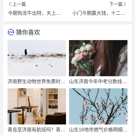
上一篇
下一篇
今期狗龙牛出特，天上齐声举画桡是指什么生肖,打一精选词语释义解释落实
小门今期赢大钱，十二生肖我为先打一准确生肖，词语揭晓释义落实
猜你喜欢
济南野生动物世界免票时
山东济南今年中考分数线出
间？济南动物王国票价？
来了吗？济南中考总分多
少？
青岛至济南有航班吗？青岛
山东16地市燃气价格明细？