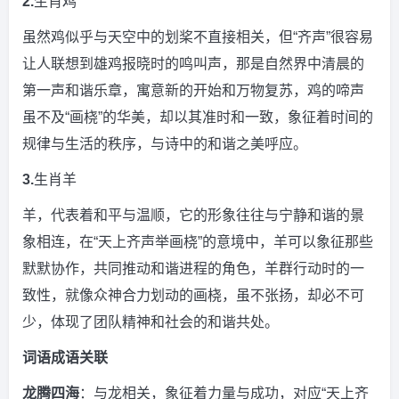
2.
生肖鸡
虽然鸡似乎与天空中的划桨不直接相关，但“齐声”很容易
让人联想到雄鸡报晓时的鸣叫声，那是自然界中清晨的
第一声和谐乐章，寓意新的开始和万物复苏，鸡的啼声
虽不及“画桡”的华美，却以其准时和一致，象征着时间的
规律与生活的秩序，与诗中的和谐之美呼应。
3.
生肖羊
羊，代表着和平与温顺，它的形象往往与宁静和谐的景
象相连，在“天上齐声举画桡”的意境中，羊可以象征那些
默默协作，共同推动和谐进程的角色，羊群行动时的一
致性，就像众神合力划动的画桡，虽不张扬，却必不可
少，体现了团队精神和社会的和谐共处。
词语成语关联
龙腾四海
：与龙相关，象征着力量与成功，对应“天上齐