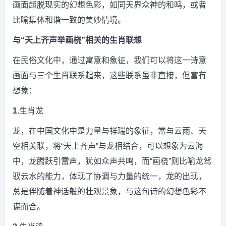
画面超脱现实的幻想色彩，如同天界众神的和鸣，或者
比喻集体和谐一致的美妙情境。
与“天上齐声举画桡”相关的生肖联想
在民俗文化中，通过寓意和象征，我们可以将这一诗意
画面与三个生肖联系起来，这些联系虽非直接，但富有
想象：
1.
生肖龙
龙，在中国文化中是力量与祥瑞的象征，常与云雨、天
空相关联，将“天上齐声”与龙相结合，可以想象为云海
中，龙腾跃引雷声，犹如众声共鸣，而“画桡”则比喻龙驾
驭云水的能力，体现了协调与力量的统一，龙的出现，
总是伴随着神话般的壮观景象，与这句诗的幻想色彩不
谋而合。