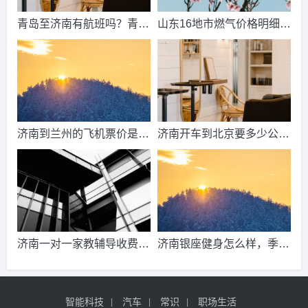
青岛至济南有航班吗？青岛
山东16地市燃气价格明细？
到济南的高铁票多钱？
2021山东天然气费收费标
准？
济南到兰州的飞机票价是多
济南开车到北京要多少公
少？济南到兰州飞机要多
里、时间、过路费、油钱？
久？
济南到北京多少公里？
济南一对一家教辅导收费情
济南银座健身怎么样，季
况？
卡，年卡价格是多少啊？济
南哪里有练瑜伽，办年卡便
智能科技
汽车
常识
职场生活
宜的地方呢？