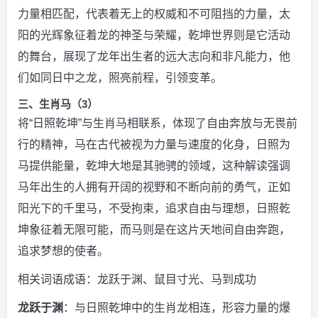
力量相匹配，代表着无上的权威和不可阻挡的力量，太
阳的光辉象征着龙的神圣与荣耀，乾坤世界则是它活动
的舞台，展现了龙年出生者的远大志向和非凡能力，他
们如同日中之龙，照亮前程，引领变革。
三、生肖马（3）
将“日照乾坤”与生肖马相联系，体现了自由奔放与无畏前
行的精神，马在古代被视为力量与速度的化身，日照为
马提供能量，乾坤大地是其驰骋的领域，这种解读强调
马年出生的人拥有开阔的视野和不断向前的勇气，正如
阳光下的千里马，不受拘束，追求自由与理想，日照乾
坤象征着无限可能，而马则是在这片天地间自由奔跑，
追求梦想的使者。
相关词语成语：龙跃于渊、鼠目寸光、马到成功
龙跃于渊
：与日照乾坤中的生肖龙相连，形容力量的爆