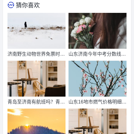
猜你喜欢
济南野生动物世界免票时
山东济南今年中考分数线出
间？济南动物王国票价？
来了吗？济南中考总分多
少？
青岛至济南有航班吗？青岛
山东16地市燃气价格明细？
到济南的高铁票多钱？
2021山东天然气费收费标
准？