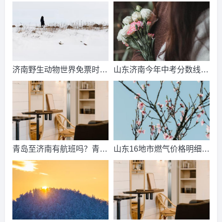
济南野生动物世界免票时
山东济南今年中考分数线出
间？济南动物王国票价？
来了吗？济南中考总分多
少？
青岛至济南有航班吗？青岛
山东16地市燃气价格明细？
到济南的高铁票多钱？
2021山东天然气费收费标
准？