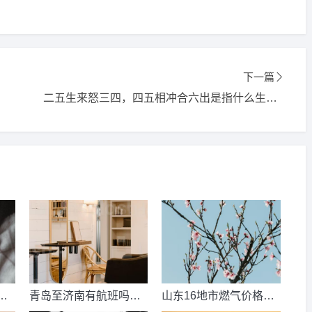
下一篇
二五生来怒三四，四五相冲合六出是指什么生肖,打一精选词语释义解释落实
数
青岛至济南有航班吗？
山东16地市燃气价格明