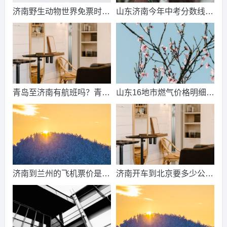
济南野生动物世界免票时
山东济南今年中考分数线出
间？济南动物王国票价？
来了吗？济南中考总分多
少？
青岛至济南有航班吗？青岛
山东16地市燃气价格明细？
到济南的高铁票多钱？
2021山东天然气费收费标
准？
济南到兰州的飞机票价是多
济南开车到北京要多少公
少？济南到兰州飞机要多
里、时间、过路费、油钱？
久？
济南到北京多少公里？