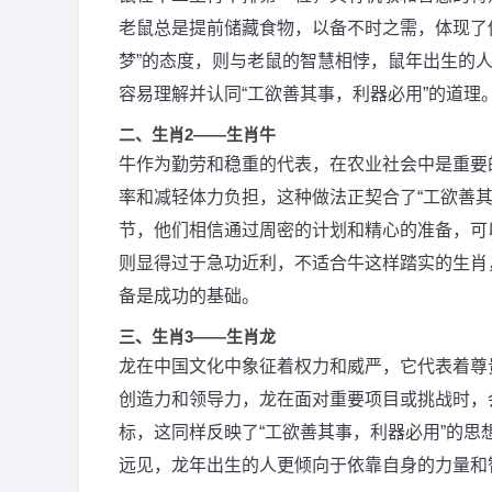
老鼠总是提前储藏食物，以备不时之需，体现了
梦”的态度，则与老鼠的智慧相悖，鼠年出生的
容易理解并认同“工欲善其事，利器必用”的道理
二、生肖2——生肖牛
牛作为勤劳和稳重的代表，在农业社会中是重要
率和减轻体力负担，这种做法正契合了“工欲善
节，他们相信通过周密的计划和精心的准备，可
则显得过于急功近利，不适合牛这样踏实的生肖
备是成功的基础。
三、生肖3——生肖龙
龙在中国文化中象征着权力和威严，它代表着尊
创造力和领导力，龙在面对重要项目或挑战时，
标，这同样反映了“工欲善其事，利器必用”的思
远见，龙年出生的人更倾向于依靠自身的力量和