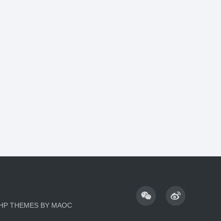
HP
THEMES BY
MAOC