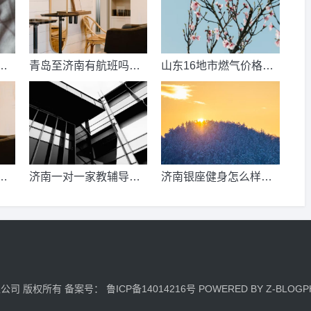
数
青岛至济南有航班吗？
山东16地市燃气价格明
考
青岛到济南的高铁票多
细？2021山东天然气费
钱？
收费标准？
少
济南一对一家教辅导收
济南银座健身怎么样，
、
费情况？
季卡，年卡价格是多少
少
啊？济南哪里有练瑜
伽，办年卡便宜的地方
呢？
有限公司 版权所有 备案号：
鲁ICP备14014216号
POWERED BY
Z-BLOGP