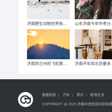
济南野生动物世界免票
山东济南今年中考分
时间？济南动物王国票
线出来了吗？济南中
价？
总分多少？
济南到兰州的飞机票价
济南开车到北京要多
是多少？济南到兰州飞
公里、时间、过路费
机要多久？
油钱？济南到北京多
公里？
智能科技
汽车
常识
职场生活
COPYRIGHT @ 2023 济南中虎信息科技