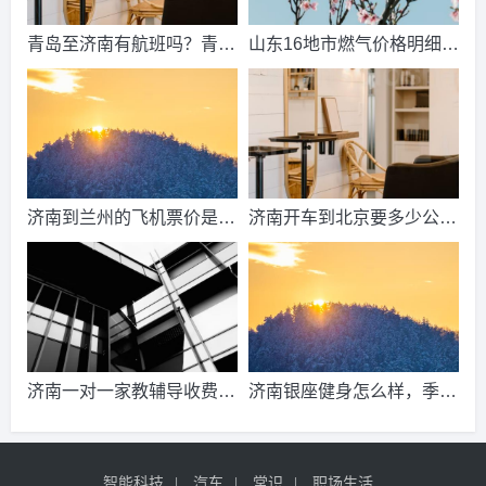
青岛至济南有航班吗？青岛
山东16地市燃气价格明细？
到济南的高铁票多钱？
2021山东天然气费收费标
准？
济南到兰州的飞机票价是多
济南开车到北京要多少公
少？济南到兰州飞机要多
里、时间、过路费、油钱？
久？
济南到北京多少公里？
济南一对一家教辅导收费情
济南银座健身怎么样，季
况？
卡，年卡价格是多少啊？济
南哪里有练瑜伽，办年卡便
智能科技
汽车
常识
职场生活