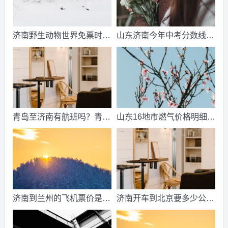
济南野生动物世界免票时
山东济南今年中考分数线出
间？济南动物王国票价？
来了吗？济南中考总分多
少？
青岛至济南有航班吗？青岛
山东16地市燃气价格明细？
到济南的高铁票多钱？
2021山东天然气费收费标
准？
济南到兰州的飞机票价是多
济南开车到北京要多少公
少？济南到兰州飞机要多
里、时间、过路费、油钱？