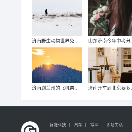
济南野生动物世界免票
山东济南今年中考分
时间？济南动物王国票
线出来了吗？济南中
价？
总分多少？
济南到兰州的飞机票价
济南开车到北京要多
是多少？济南到兰州飞
公里、时间、过路费
机要多久？
油钱？济南到北京多
公里？
智能科技
汽车
常识
职场生活