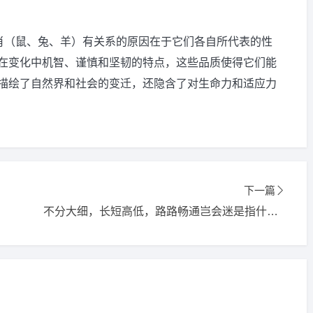
生肖（鼠、兔、羊）有关系的原因在于它们各自所代表的性
在变化中机智、谨慎和坚韧的特点，这些品质使得它们能
描绘了自然界和社会的变迁，还隐含了对生命力和适应力
下一篇
不分大细，长短高低，路路畅通岂会迷是指什么生肖,打一精选词语释义解释落实