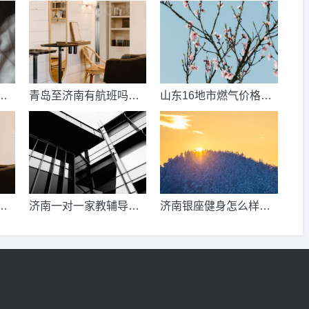
数
青岛至济南有航班吗？
山东16地市燃气价格明
考
青岛到济南的高铁票多
细？2021山东天然气费
钱？
收费标准？
少
济南一对一家教辅导收
济南银座健身怎么样，
、
费情况？
季卡，年卡价格是多少
少
啊？济南哪里有练瑜
伽，办年卡便宜的地方
呢？