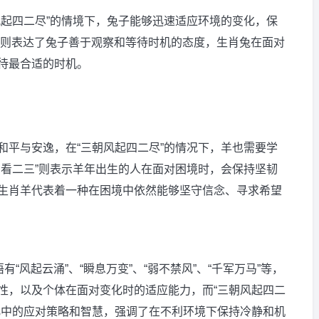
风起四二尽”的情境下，兔子能够迅速适应环境的变化，保
看”则表达了兔子善于观察和等待时机的态度，生肖兔在面对
待最合适的时机。
和平与安逸，在“三朝风起四二尽”的情况下，羊也需要学
四看二三”则表示羊年出生的人在面对困境时，会保持坚韧
生肖羊代表着一种在困境中依然能够坚守信念、寻求希望
“风起云涌”、“瞬息万变”、“弱不禁风”、“千军万马”等，
性，以及个体在面对变化时的适应能力，而“三朝风起四二
化中的应对策略和智慧，强调了在不利环境下保持冷静和机