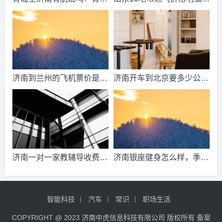
到济南的高铁票多钱？
2021山东天然气费收费标
准？
济南到兰州的飞机票价是多
济南开车到北京要多少公
少？济南到兰州飞机要多
里、时间、过路费、油钱？
久？
济南到北京多少公里？
济南一对一家教辅导收费情
济南银座健身怎么样，季
况？
卡，年卡价格是多少啊？济
南哪里有练瑜伽，办年卡便
智能科技
汽车
常识
职场生活
宜的地方呢？
COPYRIGHT @ 2023 济南中虎信息科技有限公司 版权所有 备案