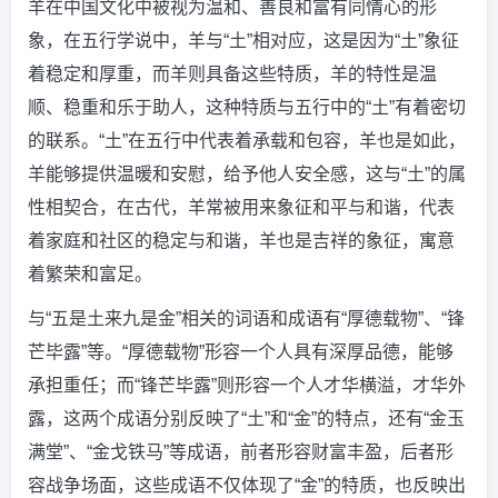
羊在中国文化中被视为温和、善良和富有同情心的形
象，在五行学说中，羊与“土”相对应，这是因为“土”象征
着稳定和厚重，而羊则具备这些特质，羊的特性是温
顺、稳重和乐于助人，这种特质与五行中的“土”有着密切
的联系。“土”在五行中代表着承载和包容，羊也是如此，
羊能够提供温暖和安慰，给予他人安全感，这与“土”的属
性相契合，在古代，羊常被用来象征和平与和谐，代表
着家庭和社区的稳定与和谐，羊也是吉祥的象征，寓意
着繁荣和富足。
与“五是土来九是金”相关的词语和成语有“厚德载物”、“锋
芒毕露”等。“厚德载物”形容一个人具有深厚品德，能够
承担重任；而“锋芒毕露”则形容一个人才华横溢，才华外
露，这两个成语分别反映了“土”和“金”的特点，还有“金玉
满堂”、“金戈铁马”等成语，前者形容财富丰盈，后者形
容战争场面，这些成语不仅体现了“金”的特质，也反映出