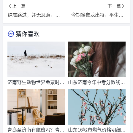
上一篇
下一篇
纯属路过，并无恶意，奈何两心不相似打猜一准确生肖，解释词语释义落实
今期猴鼠龙出特，平生志气与天高猜打一精选准确生肖，词语释义落实解释
猜你喜欢
济南野生动物世界免票时
山东济南今年中考分数线出
间？济南动物王国票价？
来了吗？济南中考总分多
少？
青岛至济南有航班吗？青岛
山东16地市燃气价格明细？