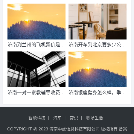
到济南的高铁票多钱？
2021山东天然气费收费标
准？
济南到兰州的飞机票价是多
济南开车到北京要多少公
少？济南到兰州飞机要多
里、时间、过路费、油钱？
久？
济南到北京多少公里？
济南一对一家教辅导收费情
济南银座健身怎么样，季
况？
卡，年卡价格是多少啊？济
南哪里有练瑜伽，办年卡便
智能科技
汽车
常识
职场生活
宜的地方呢？
COPYRIGHT @ 2023 济南中虎信息科技有限公司 版权所有 备案