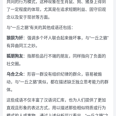
共同的行为模式，这种现象在生肖鼠、狗、猪身上得到
了一定程度的体现，尤其是在追求短期利益、固守旧观
念以及安于现状等方面。
与“一丘之貉”有关的其他成语还包括：
狼狈为奸
：强调多个坏人联合起来做坏事，与“一丘之貉”
有异曲同工之妙。
狐朋狗友
：指那些品行不端的朋友，同样指向了负面的
社交圈。
乌合之众
：形容一群没有组织纪律的群众，容易被煽
动，与“一丘之貉”类似，都在描述缺乏独立思考能力的群
体。
这些成语不仅丰富了汉语词汇库，也为人们提供了更加
直观且形象的表达方式，用以描述那些相似特质或行为
模式的人或事物，通过上述分析可以看出，“一丘之貉”之