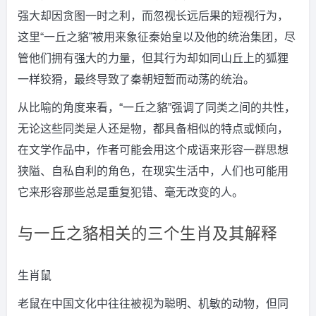
强大却因贪图一时之利，而忽视长远后果的短视行为，
这里“一丘之貉”被用来象征秦始皇以及他的统治集团，尽
管他们拥有强大的力量，但其行为却如同山丘上的狐狸
一样狡猾，最终导致了秦朝短暂而动荡的统治。
从比喻的角度来看，“一丘之貉”强调了同类之间的共性，
无论这些同类是人还是物，都具备相似的特点或倾向，
在文学作品中，作者可能会用这个成语来形容一群思想
狭隘、自私自利的角色，在现实生活中，人们也可能用
它来形容那些总是重复犯错、毫无改变的人。
与一丘之貉相关的三个生肖及其解释
生肖鼠
老鼠在中国文化中往往被视为聪明、机敏的动物，但同