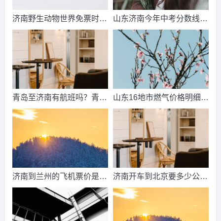
济南野生动物世界免票时
山东济南今年中考分数线出
间？济南动物王国票价？
来了吗？济南中考总分多
少？
青岛至济南有航班吗？青岛
山东16地市燃气价格明细？
到济南的高铁票多钱？
2021山东天然气费收费标
准？
济南到兰州的飞机票价是多
济南开车到北京要多少公
少？济南到兰州飞机要多
里、时间、过路费、油钱？
久？
济南到北京多少公里？