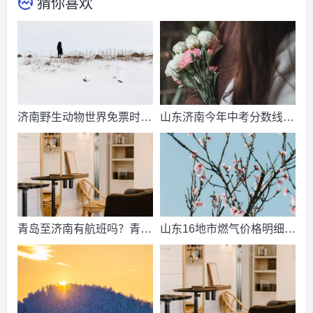
猜你喜欢
济南野生动物世界免票时
山东济南今年中考分数线出
间？济南动物王国票价？
来了吗？济南中考总分多
少？
青岛至济南有航班吗？青岛
山东16地市燃气价格明细？
到济南的高铁票多钱？
2021山东天然气费收费标
准？