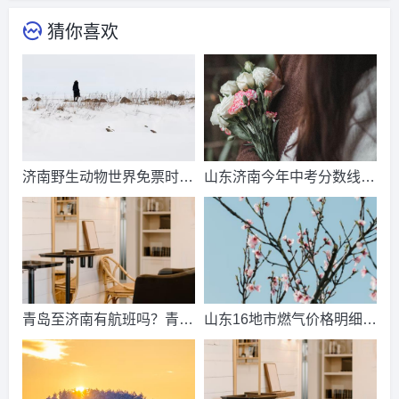
猜你喜欢
济南野生动物世界免票时
山东济南今年中考分数线出
间？济南动物王国票价？
来了吗？济南中考总分多
少？
青岛至济南有航班吗？青岛
山东16地市燃气价格明细？
到济南的高铁票多钱？
2021山东天然气费收费标
准？