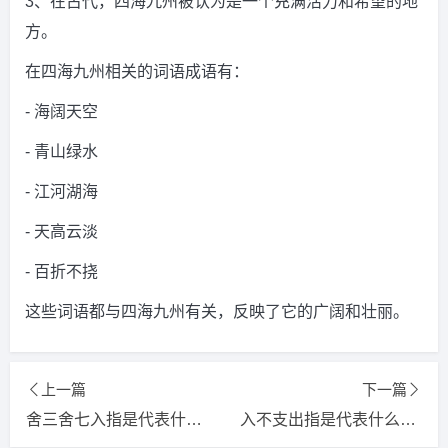
3、在古代，四海九州被认为是一个充满活力和希望的地
方。
在四海九州相关的词语成语有：
- 海阔天空
- 青山绿水
- 江河湖海
- 天高云淡
- 百折不挠
这些词语都与四海九州有关，反映了它的广阔和壮丽。
上一篇
下一篇
舍三舍七入指是代表什么生肖，词语精选释义解释
入不支出指是代表什么生肖，词语精选释义解释